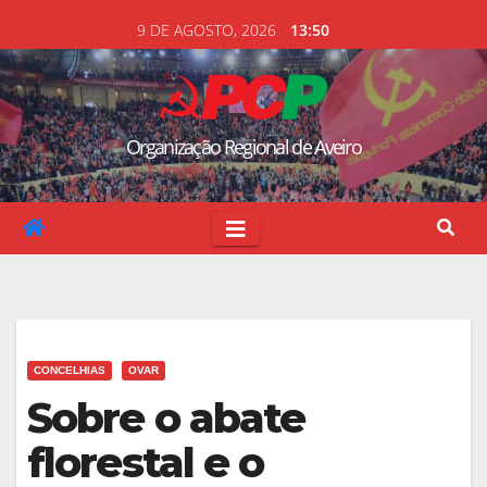
Skip
9 DE AGOSTO, 2026
13:50
to
content
Organização Regional de Aveiro
CONCELHIAS
OVAR
Sobre o abate
florestal e o