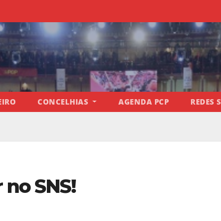
EIRO
CONCELHIAS
AGENDA PCP
REDES 
r no SNS!