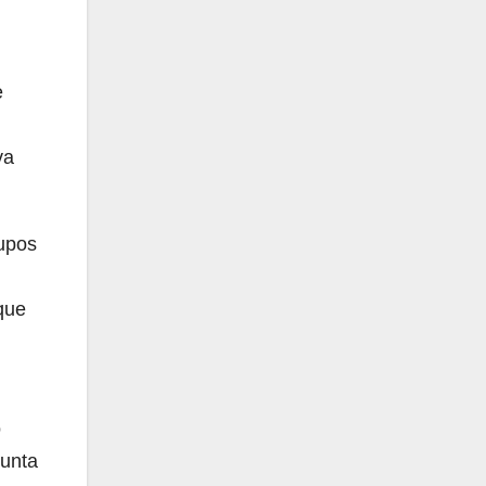
e
va
rupos
que
o
gunta