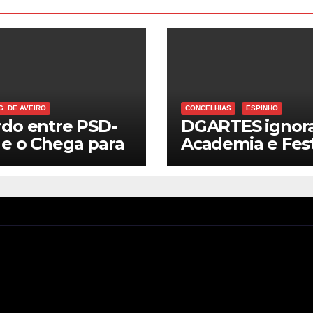
G. DE AVEIRO
CONCELHIAS
ESPINHO
do entre PSD-
DGARTES ignor
e o Chega para
Academia e Fest
ecutivo
de Música de
cipal em Aveiro
Espinho