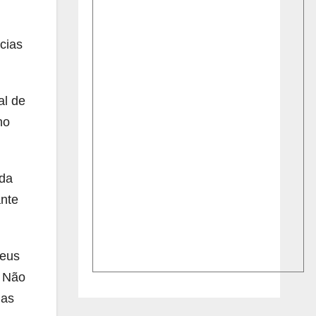
cias
al de
no
 da
ante
seus
. Não
das