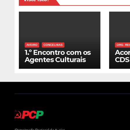
AVEIRO
CONCELHIAS
ORG. RE
1.º Encontro com os
Acor
Agentes Culturais
CDS 
do Concelho
o ex
muni