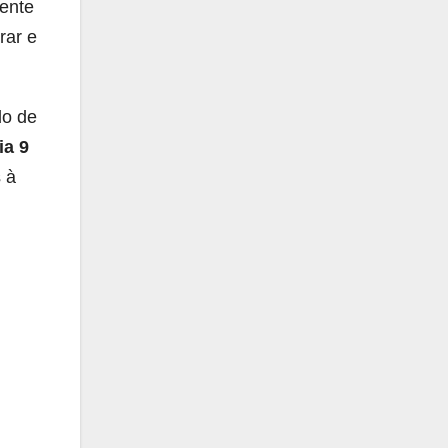
ente
rar e
do de
ia 9
 à