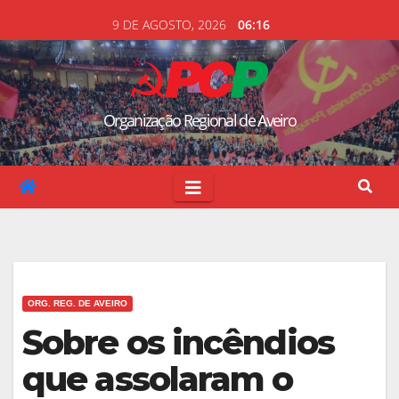
Skip
9 DE AGOSTO, 2026
06:16
to
content
Organização Regional de Aveiro
ORG. REG. DE AVEIRO
Sobre os incêndios
que assolaram o