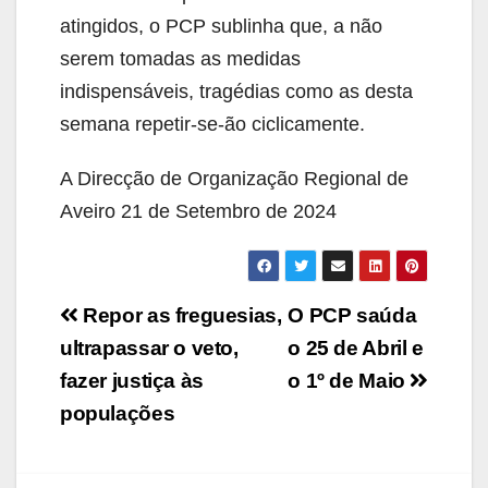
atingidos, o PCP sublinha que, a não
serem tomadas as medidas
indispensáveis, tragédias como as desta
semana repetir-se-ão ciclicamente.
A Direcção de Organização Regional de
Aveiro 21 de Setembro de 2024
Navegação
Repor as freguesias,
O PCP saúda
de
ultrapassar o veto,
o 25 de Abril e
fazer justiça às
o 1º de Maio
artigos
populações