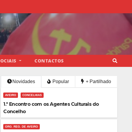
SOCIAIS
CONTACTOS
Novidades
Popular
+ Partilhado
AVEIRO
CONCELHIAS
1.º Encontro com os Agentes Culturais do
Concelho
ORG. REG. DE AVEIRO