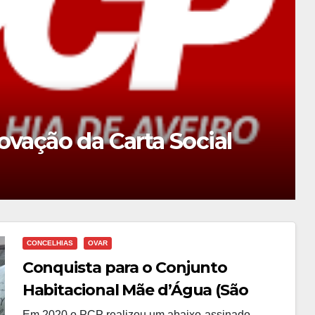
NS!
CONCELHIAS
OVAR
Conquista para o Conjunto
Habitacional Mãe d’Água (São
João de Ovar)
Em 2020 o PCP realizou um abaixo-assinado