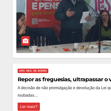
ORG. REG. DE AVEIRO
Repor as freguesias, ultrapassar o 
A decisão de não promulgação e devolução da Lei q
roubadas…
Ler mais?