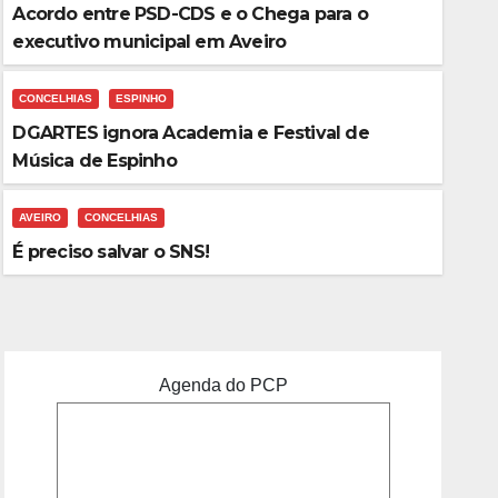
Acordo entre PSD-CDS e o Chega para o
executivo municipal em Aveiro
CONCELHIAS
ESPINHO
DGARTES ignora Academia e Festival de
Música de Espinho
AVEIRO
CONCELHIAS
AVEIRO
CDU
É preciso salvar o SNS!
CDU realiza sessão “Que Cul
Agenda do PCP