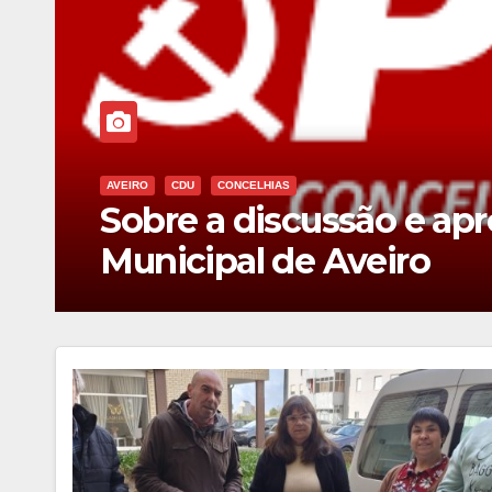
AVEIRO
CDU
É urgente investir no S